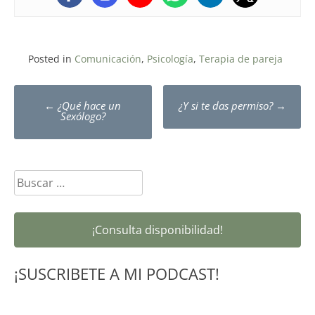
Posted in
Comunicación
,
Psicología
,
Terapia de pareja
Post
←
¿Qué hace un
¿Y si te das permiso?
→
navigation
Sexólogo?
Buscar:
¡Consulta disponibilidad!
¡SUSCRIBETE A MI PODCAST!