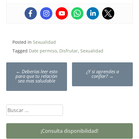
Posted in
Sexualidad
Tagged
Date permiso
,
Disfrutar
,
Sexualidad
Post
←
Deberías leer esto
¿Y si aprendes a
navigation
para que tu relación
confiar?
→
sea mas saludable
Buscar:
¡Consulta disponibilidad!