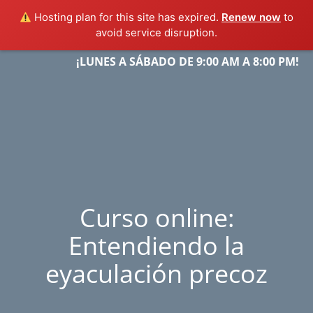
Hosting plan for this site has expired.
Renew now
to
avoid service disruption.
Skip
¡LUNES A SÁBADO DE 9:00 AM A 8:00 PM!
Menu
to
content
Curso online:
Entendiendo la
eyaculación precoz