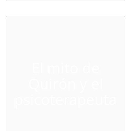
El mito de
Quirón y el
psicoterapeuta