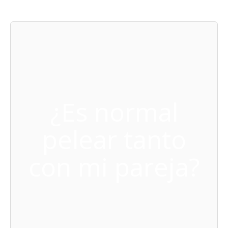
¿Es normal
pelear tanto
con mi pareja?