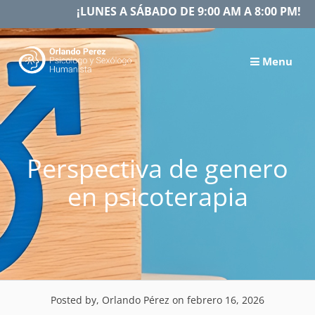
Skip
¡LUNES A SÁBADO DE 9:00 AM A 8:00 PM!
to
content
Menu
Perspectiva de genero
en psicoterapia
Posted by, Orlando Pérez
on febrero 16, 2026