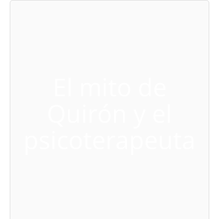
El mito de
Quirón y el
psicoterapeuta