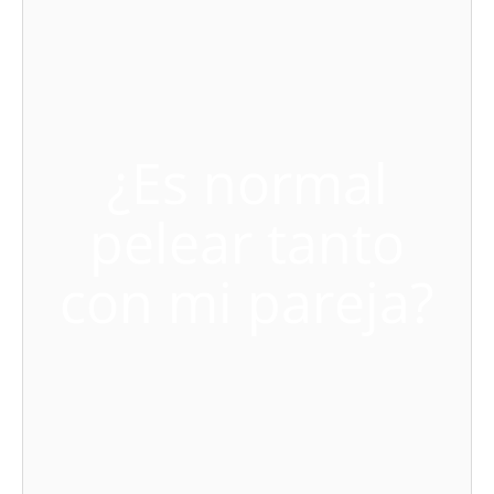
¿Es normal
pelear tanto
con mi pareja?