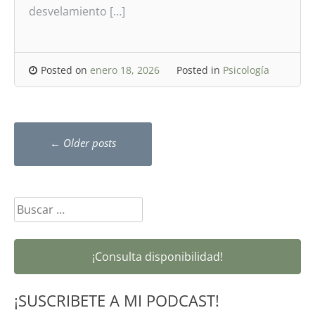
desvelamiento […]
Posted on
enero 18, 2026
Posted in
Psicología
Posts
←
Older posts
navigation
Buscar:
¡Consulta disponibilidad!
¡SUSCRIBETE A MI PODCAST!