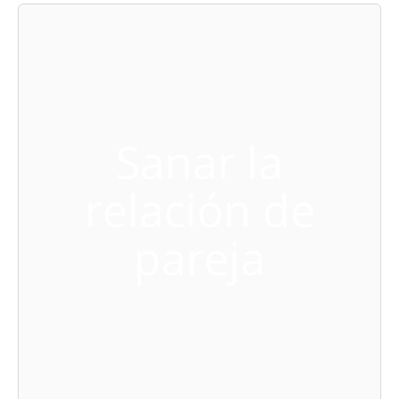
Sanar la
relación de
pareja