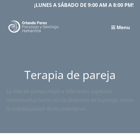
Skip
¡LUNES A SÁBADO DE 9:00 AM A 8:00 PM!
to
content
Menu
Terapia de pareja
La vida en pareja implica diferentes aspectos
relacionados tanto con la dinámica de la pareja, como
la individualidad de los miembros.