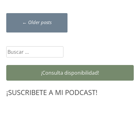
Posts
←
Older posts
navigation
Buscar:
¡Consulta disponibilidad!
¡SUSCRIBETE A MI PODCAST!