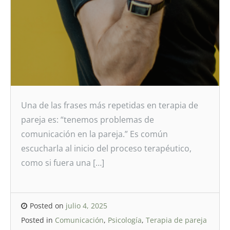
Una de las frases más repetidas en terapia de
pareja es: “tenemos problemas de
comunicación en la pareja.” Es común
escucharla al inicio del proceso terapéutico,
como si fuera una […]
Posted on
julio 4, 2025
Posted in
Comunicación
,
Psicología
,
Terapia de pareja