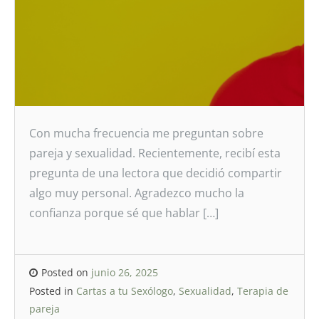
Con mucha frecuencia me preguntan sobre
pareja y sexualidad. Recientemente, recibí esta
pregunta de una lectora que decidió compartir
algo muy personal. Agradezco mucho la
confianza porque sé que hablar […]
Posted on
junio 26, 2025
Posted in
Cartas a tu Sexólogo
,
Sexualidad
,
Terapia de
pareja