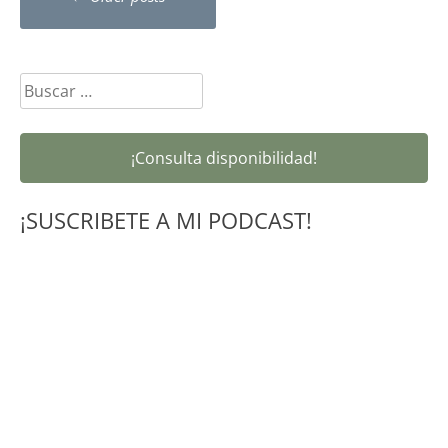
navigation
Buscar:
¡Consulta disponibilidad!
¡SUSCRIBETE A MI PODCAST!