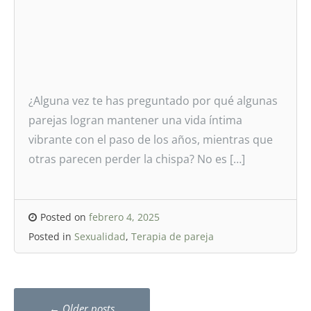
¿Alguna vez te has preguntado por qué algunas
parejas logran mantener una vida íntima
vibrante con el paso de los años, mientras que
otras parecen perder la chispa? No es […]
Posted on
febrero 4, 2025
Posted in
Sexualidad
,
Terapia de pareja
Posts
←
Older posts