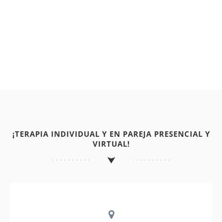
¡TERAPIA INDIVIDUAL Y EN PAREJA PRESENCIAL Y
VIRTUAL!