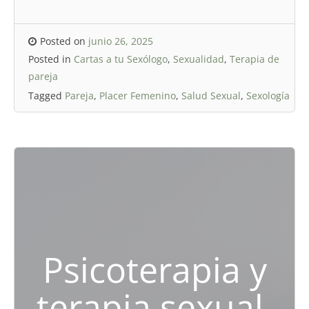
Posted on
junio 26, 2025
Posted in
Cartas a tu Sexólogo
,
Sexualidad
,
Terapia de
pareja
Tagged
Pareja
,
Placer Femenino
,
Salud Sexual
,
Sexología
Psicoterapia y
terapia sexual,