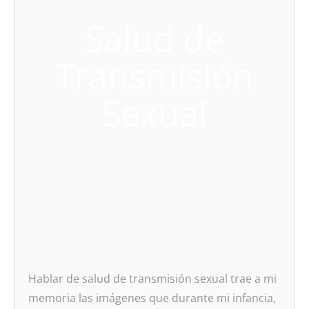
Salud de
Transmisión
Sexual
Hablar de salud de transmisión sexual trae a mi
memoria las imágenes que durante mi infancia,