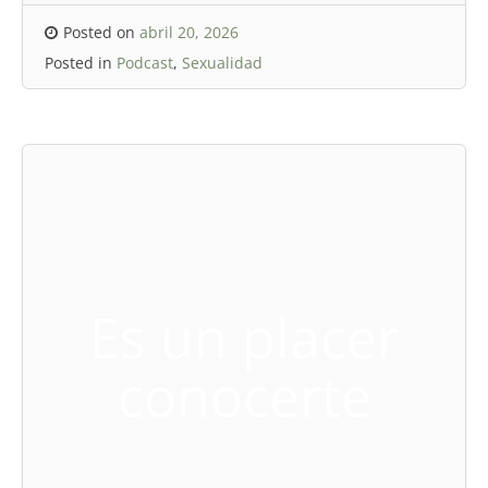
Posted on
abril 20, 2026
Posted in
Podcast
,
Sexualidad
Es un placer
conocerte