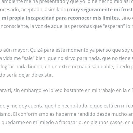
 el ambiente me ha presentado y que yo lo he hecho mío así
procesado, aceptado, asimilado)
muy seguramente mi frust
mi propia incapacidad para reconocer mis límites,
sino
nconsciente, la voz de aquellas personas que “esperan” lo
icto aún mayor. Quizá para este momento ya pienso que soy 
vida me “sale” bien, que no sirvo para nada, que no tiene 
de lograr nada bueno; en un extremo nada saludable, puedo
 sería dejar de existir.
a ti, sin embargo yo lo veo bastante en mi trabajo en la clí
do y me doy cuenta que he hecho todo lo que está en mi co
ormismo. El conformismo es haberme rendido desde mucho a
 quedarme en mi miedo a fracasar o, en algunos casos, en 