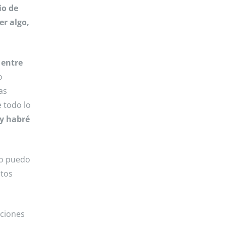
io de
er algo,
 entre
o
as
 todo lo
 y habré
no puedo
ntos
cciones