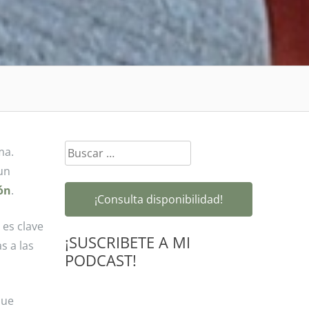
Buscar:
ma.
un
ón
.
¡Consulta disponibilidad!
 es clave
¡SUSCRIBETE A MI
s a las
PODCAST!
que