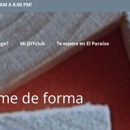
AM A 8:00 PM!
ogo?
Mi JOYclub
Te espero en El Paraíso
ome de forma