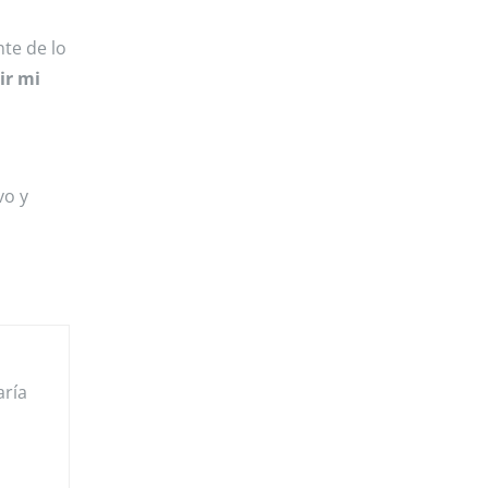
nte de lo
ir mi
vo y
aría