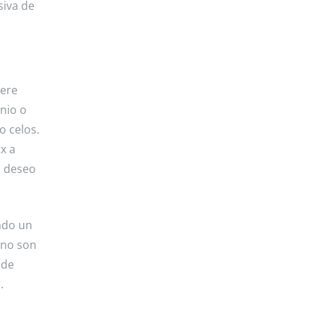
siva de
iere
nio o
o celos.
x a
o deseo
ado un
 no son
 de
.