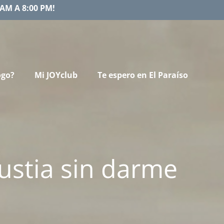
AM A 8:00 PM!
ogo?
Mi JOYclub
Te espero en El Paraíso
ustia sin darme