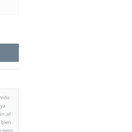
ivido
 ya
n ,el
 bien
o pero