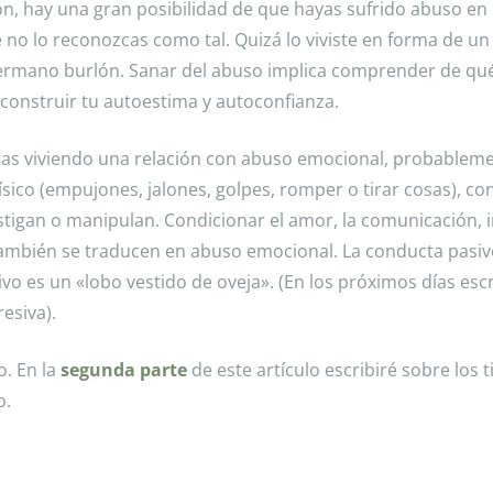
ión, hay una gran posibilidad de que hayas sufrido abuso en
 no lo reconozcas como tal. Quizá lo viviste en forma de un
 hermano burlón. Sanar del abuso implica comprender de qu
construir tu autoestima y autoconfianza.
 estas viviendo una relación con abuso emocional, probableme
ísico (empujones, jalones, golpes, romper o tirar cosas), co
stigan o manipulan. Condicionar el amor, la comunicación, 
 también se traducen en abuso emocional. La conducta pasiv
ivo es un «lobo vestido de oveja». (En los próximos días escr
esiva).
o. En la
segunda parte
de este artículo escribiré sobre los t
o.