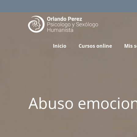
Skip
to
content
Inicio
Cursos online
Mis s
Abuso emociona