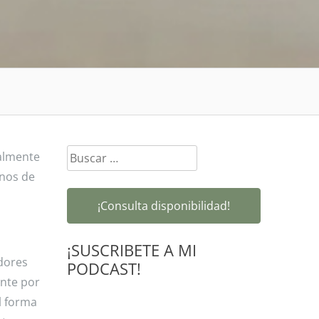
Buscar:
ralmente
unos de
¡Consulta disponibilidad!
¡SUSCRIBETE A MI
dores
PODCAST!
ante por
l forma