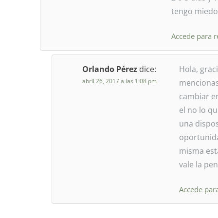
tengo miedo 
Accede para 
Orlando Pérez
dice:
Hola, grac
abril 26, 2017 a las 1:08 pm
mencionas 
cambiar en
el no lo q
una dispos
oportunida
misma esta
vale la pe
Accede par