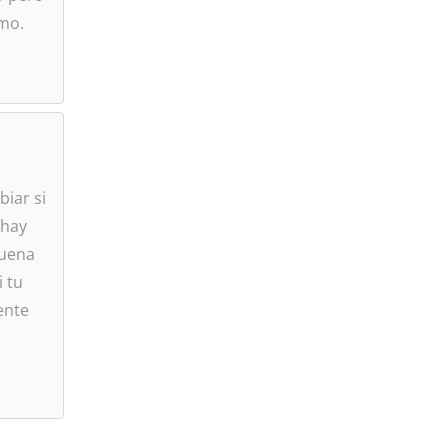
smo.
biar si
 hay
buena
i tu
ente