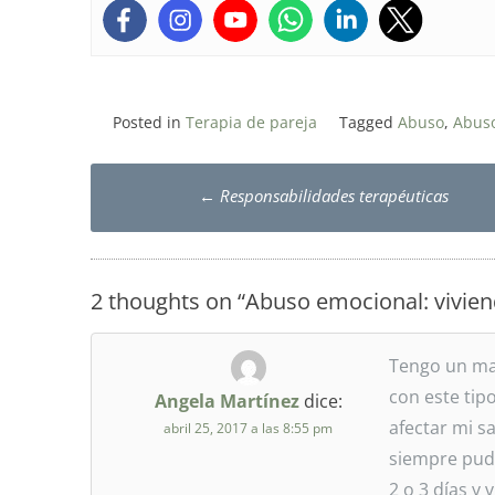
Posted in
Terapia de pareja
Tagged
Abuso
,
Abus
Post
←
Responsabilidades terapéuticas
navigation
2 thoughts on “
Abuso emocional: vivien
Tengo un mat
con este tip
Angela Martínez
dice:
afectar mi sa
abril 25, 2017 a las 8:55 pm
siempre pude
2 o 3 días y 