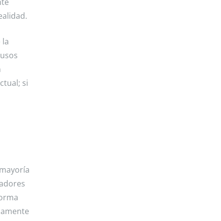
nte
ealidad.
 la
busos
n
tual; si
 mayoría
sadores
forma
riamente