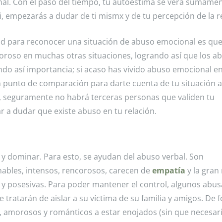
al. Con el paso del tiempo, tu autoestima se verá sumame
, empezarás a dudar de ti mismx y de tu percepción de la r
ad para reconocer una situación de abuso emocional es que
oroso en muchas otras situaciones, logrando así que los a
do así importancia; si acaso has vivido abuso emocional e
n punto de comparación para darte cuenta de tu situación ac
ja, seguramente no habrá terceras personas que validen tu
r a dudar que existe abuso en tu relación.
y dominar. Para esto, se ayudan del abuso verbal. Son
nables, intensos, rencorosos, carecen de
empatía
y la gran
s y posesivas. Para poder mantener el control, algunos abu
 tratarán de aislar a su víctima de su familia y amigos. De 
s, amorosos y románticos a estar enojados (sin que necesa