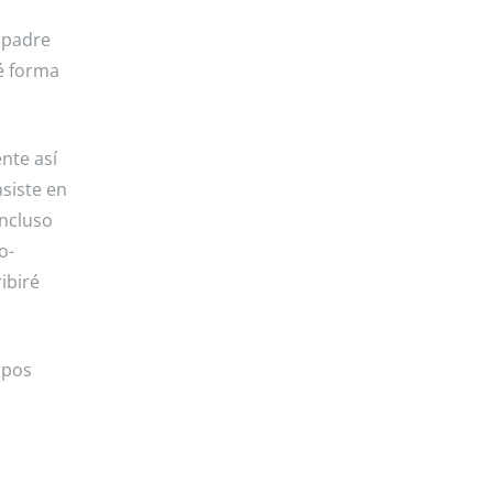
 padre
é forma
nte así
nsiste en
incluso
o-
ibiré
ipos