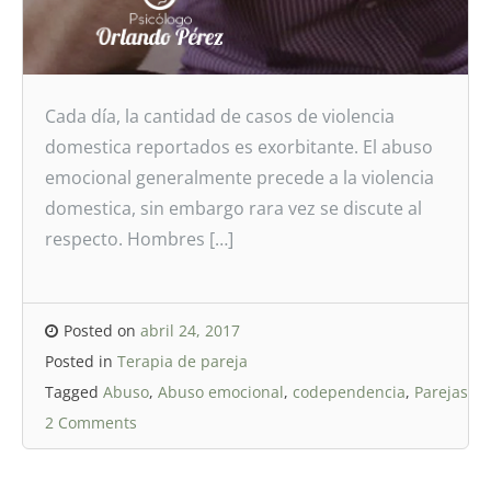
Cada día, la cantidad de casos de violencia
domestica reportados es exorbitante. El abuso
emocional generalmente precede a la violencia
domestica, sin embargo rara vez se discute al
respecto. Hombres […]
Posted on
abril 24, 2017
Posted in
Terapia de pareja
Tagged
Abuso
,
Abuso emocional
,
codependencia
,
Parejas
2 Comments