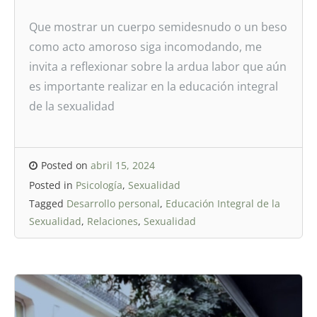
Que mostrar un cuerpo semidesnudo o un beso
como acto amoroso siga incomodando, me
invita a reflexionar sobre la ardua labor que aún
es importante realizar en la educación integral
de la sexualidad
Posted on
abril 15, 2024
Posted in
Psicología
,
Sexualidad
Tagged
Desarrollo personal
,
Educación Integral de la
Sexualidad
,
Relaciones
,
Sexualidad