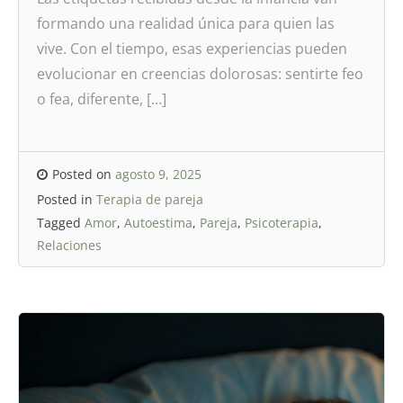
formando una realidad única para quien las
vive. Con el tiempo, esas experiencias pueden
evolucionar en creencias dolorosas: sentirte feo
o fea, diferente, […]
Posted on
agosto 9, 2025
Posted in
Terapia de pareja
Tagged
Amor
,
Autoestima
,
Pareja
,
Psicoterapia
,
Relaciones