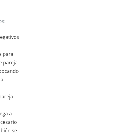
os:
egativos
s para
e pareja.
mbocando
ra
pareja
lega a
ecesario
mbién se