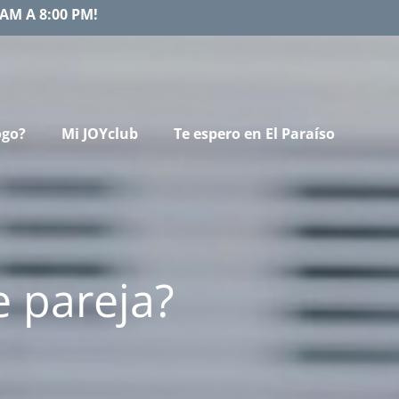
AM A 8:00 PM!
ogo?
Mi JOYclub
Te espero en El Paraíso
e pareja?