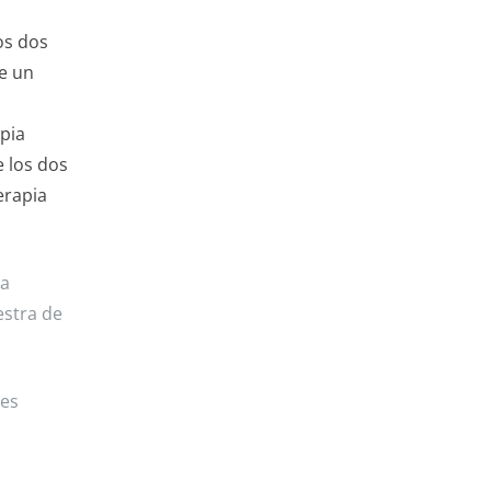
os dos
de un
pia
 los dos
erapia
la
estra de
des