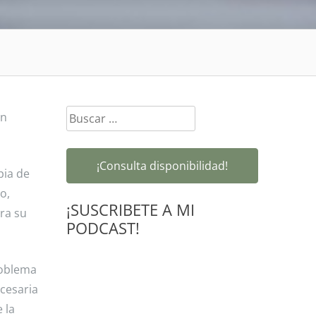
Buscar:
n
¡Consulta disponibilidad!
pia de
o,
¡SUSCRIBETE A MI
ra su
PODCAST!
roblema
ecesaria
 la