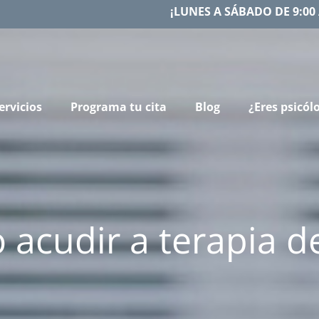
¡LUNES A SÁBADO DE 9:00 
ervicios
Programa tu cita
Blog
¿Eres psicól
acudir a terapia d