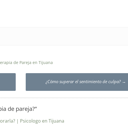
erapia de Pareja en Tijuana
¿Cómo superar el sentimiento de culpa?
→
ia de pareja?
”
rarla? | Psicologo en Tijuana