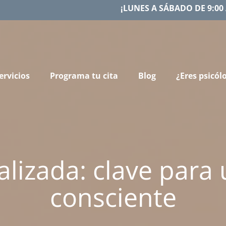
¡LUNES A SÁBADO DE 9:00 
ervicios
Programa tu cita
Blog
¿Eres psicól
alizada: clave para
consciente