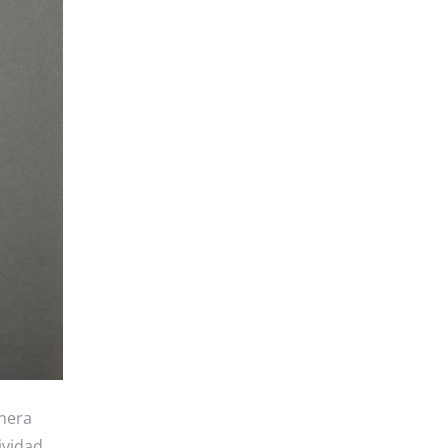
anera
ividad,