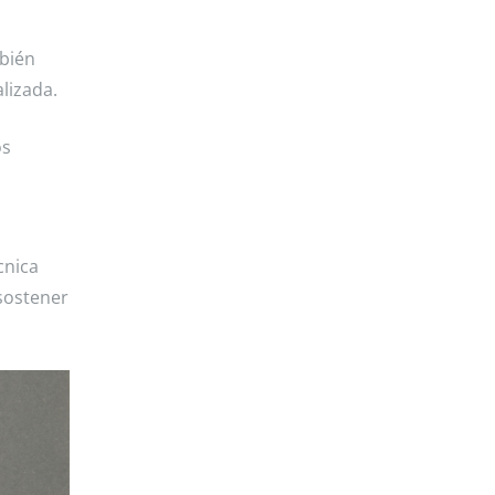
mbién
lizada.
os
cnica
sostener