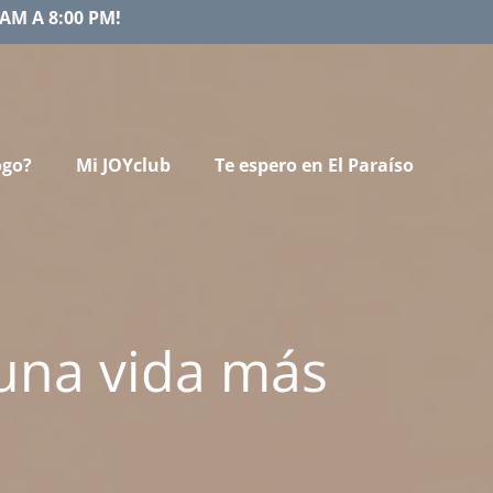
AM A 8:00 PM!
ogo?
Mi JOYclub
Te espero en El Paraíso
 una vida más