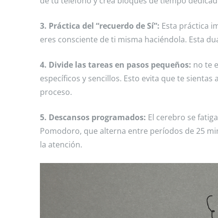
de tu teléfono y crea bloques de tiempo dedicados
3. Práctica del “recuerdo de Sí”:
Esta práctica im
eres consciente de ti misma haciéndola. Esta dual
4. Divide las tareas en pasos pequeños:
no te e
específicos y sencillos. Esto evita que te sient
proceso.
5. Descansos programados:
El cerebro se fati
Pomodoro, que alterna entre períodos de 25 min
la atención.