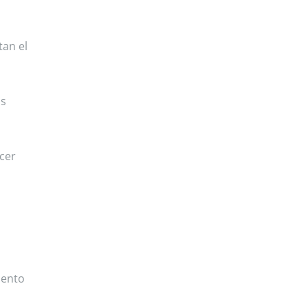
tan el
as
cer
mento