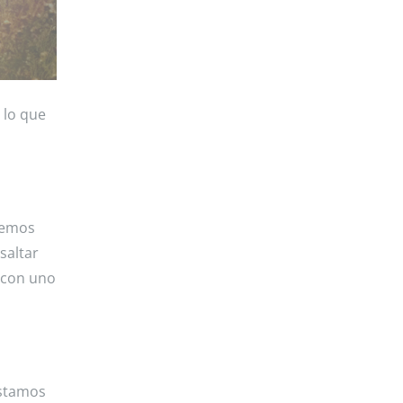
 lo que
demos
saltar
 con uno
astamos