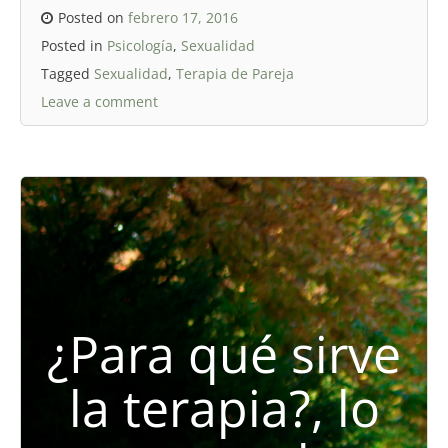
Posted on
febrero 17, 2016
Posted in
Psicología
,
Sexualidad
Tagged
Sexualidad
,
Terapia de Pareja
Leave a comment
¿Para qué sirve
la terapia?, lo