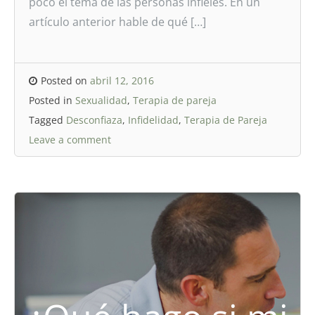
poco el tema de las personas infieles. En un
artículo anterior hable de qué […]
Posted on
abril 12, 2016
Posted in
Sexualidad
,
Terapia de pareja
Tagged
Desconfiaza
,
Infidelidad
,
Terapia de Pareja
Leave a comment