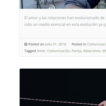
El amor y las relaciones han evolucionado de
sido un medio esencial en esta evolución ya 
Posted on
julio 31, 2018
Posted in
Comunicac
Tagged
Amor
,
Comunicación
,
Pareja
,
Relaciones
,
W