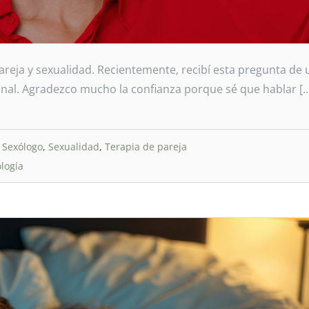
eja y sexualidad. Recientemente, recibí esta pregunta de 
onal. Agradezco mucho la confianza porque sé que hablar [
u Sexólogo
,
Sexualidad
,
Terapia de pareja
logía