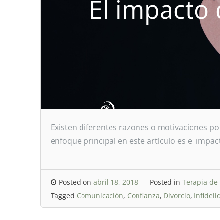
El impacto 
Existen diferentes razones o motivaciones por
enfoque principal en este artículo es el impact
Posted on
abril 18, 2018
Posted in
Terapia de 
Tagged
Comunicación
,
Confianza
,
Divorcio
,
Infideli