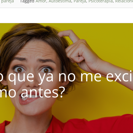
 pareja
Tagged
Amor
,
Autoestima
,
Pareja
,
Psicoterapia
,
Relacion
o que ya no me exci
mo antes?