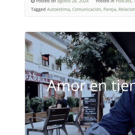
Posted on
agosto 28, 2024
Posted in
Podcast
,
Tagged
Autoestima
,
Comunicación
,
Pareja
,
Relacio
Amor en ti