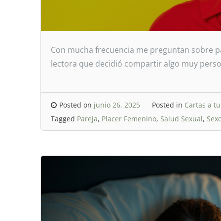
Con mucha frecuencia me preguntan sobre par
lectora que decidió compartir algo muy pers
Posted on
junio 26, 2025
Posted in
Cartas a t
Tagged
Pareja
,
Placer Femenino
,
Salud Sexual
,
Sexo