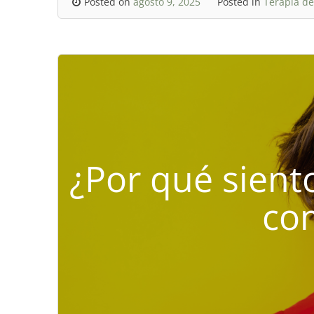
Posted on
agosto 9, 2025
Posted in
Terapia de
¿Por qué sient
co