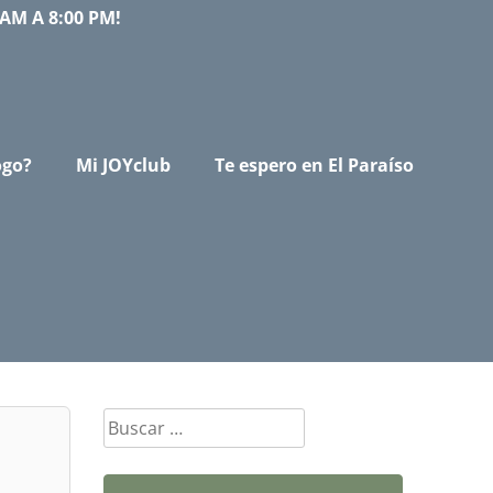
AM A 8:00 PM!
ogo?
Mi JOYclub
Te espero en El Paraíso
Buscar: