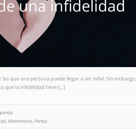
de una infidelidad
 las que una persona puede llegar a ser infiel. Sin embargo
o que la infidelidad tiene […]
pareja
dad
,
Matrimonio
,
Pareja