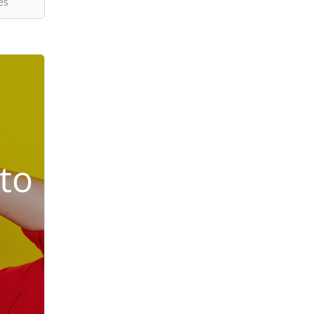
es
to