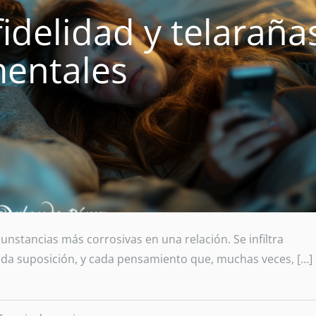
fidelidad y telaraña
entales
cunstancias más corrosivas en una relación. Se infiltra
ada suposición, y cada pensamiento que, muchas veces, […]