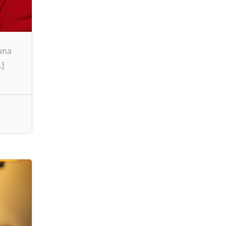
una
…]