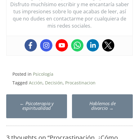
Disfruto muchísimo escribir y me encantaría saber
tus impresiones sobre lo que acabas de leer, así
que no dudes en contactarme por cualquiera de
mis redes sociales.
Posted in
Psicología
Tagged
Acción
,
Decisión
,
Procastinacion
Post
←
Psicoterapia y
Hablemos de
navigation
espiritualidad
divorcio
→
3 thoughts on “
Procrastinación, ¿Cómo