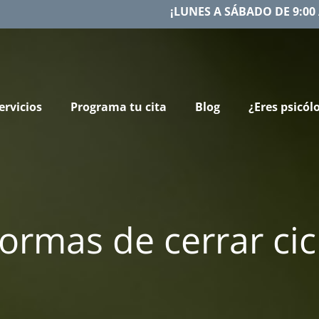
¡LUNES A SÁBADO DE 9:00 
ervicios
Programa tu cita
Blog
¿Eres psicól
formas de cerrar cic