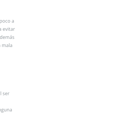
 poco a
 evitar
s demás
a mala
l ser
inguna