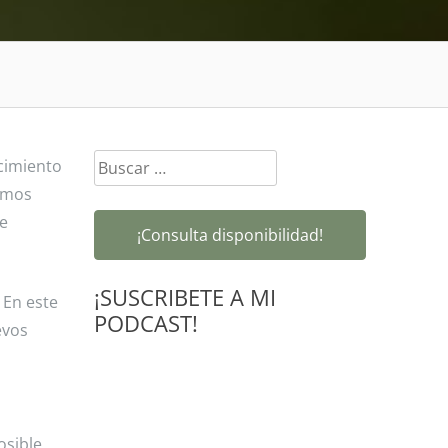
Buscar:
ecimiento
emos
de
¡Consulta disponibilidad!
¡SUSCRIBETE A MI
 En este
PODCAST!
evos
osible