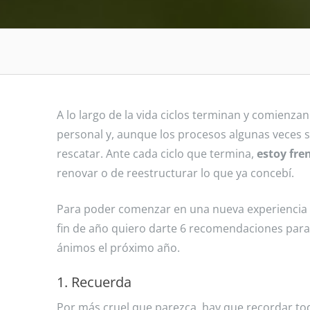
A lo largo de la vida ciclos terminan y comienza
personal y, aunque los procesos algunas veces
rescatar. Ante cada ciclo que termina,
estoy fre
renovar o de reestructurar lo que ya concebí.
Para poder comenzar en una nueva experiencia e
fin de año quiero darte 6 recomendaciones par
ánimos el próximo año.
1. Recuerda
Por más cruel que parezca, hay que recordar to