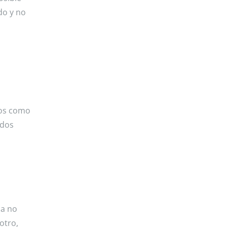
do y no
nos como
odos
 a no
otro,