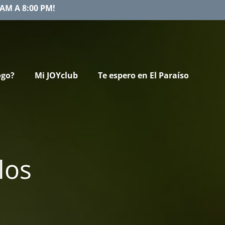
AM A 8:00 PM!
ogo?
Mi JOYclub
Te espero en El Paraíso
los