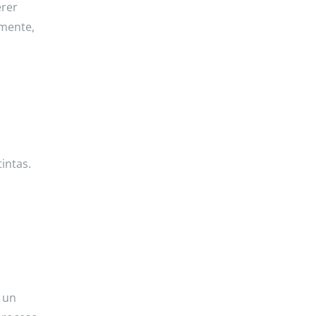
erer
emente,
intas.
r un