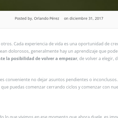
Posted by, Orlando Pérez
on diciembre 31, 2017
n otros. Cada experiencia de vida es una oportunidad de cr
 sean dolorosos, generalmente hay un aprendizaje que pod
nte la posibilidad de volver a empezar
, de volver a elegir, 
s conveniente no dejar asuntos pendientes o inconclusos.
a que puedas comenzar cerrando ciclos y comenzar con nu
do lo que vivimos en ese momento que ahora duele, es imp