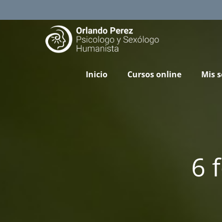
Skip
to
content
Inicio
Cursos online
Mis s
6 