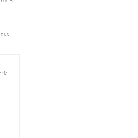
 proceso
 que
aría