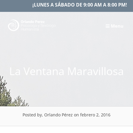
Skip
¡LUNES A SÁBADO DE 9:00 AM A 8:00 PM!
to
content
Menu
La Ventana Maravillosa
Posted by, Orlando Pérez
on febrero 2, 2016