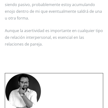
siendo pasivo, probablemente estoy acumulando
enojo dentro de mi que eventualmente saldrá de una
u otra forma.
Aunque la asertividad es importante en cualquier tipo
de relación interpersonal, es esencial en las
relaciones de pareja.