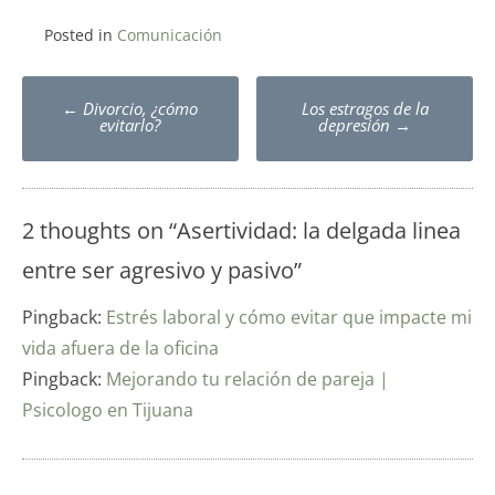
Posted in
Comunicación
Post
←
Divorcio, ¿cómo
Los estragos de la
navigation
evitarlo?
depresión
→
2 thoughts on “
Asertividad: la delgada linea
entre ser agresivo y pasivo
”
Pingback:
Estrés laboral y cómo evitar que impacte mi
vida afuera de la oficina
Pingback:
Mejorando tu relación de pareja |
Psicologo en Tijuana