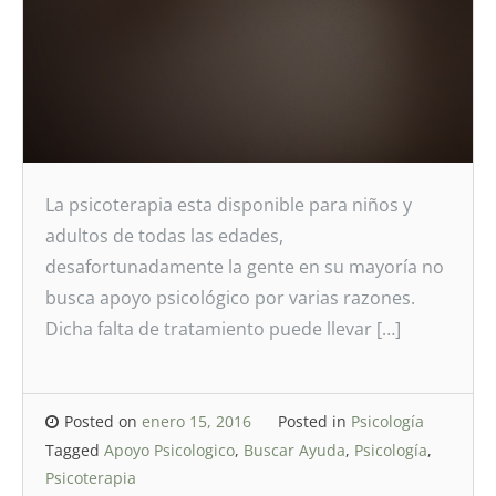
La psicoterapia esta disponible para niños y
adultos de todas las edades,
desafortunadamente la gente en su mayoría no
busca apoyo psicológico por varias razones.
Dicha falta de tratamiento puede llevar […]
Posted on
enero 15, 2016
Posted in
Psicología
Tagged
Apoyo Psicologico
,
Buscar Ayuda
,
Psicología
,
Psicoterapia