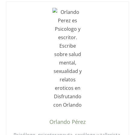
Orlando Pérez