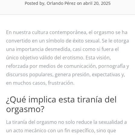
Posted by, Orlando Pérez
on abril 20, 2025
En nuestra cultura contemporánea, el orgasmo se ha
convertido en un símbolo de éxito sexual. Se le otorga
una importancia desmedida, casi como si fuera el
único objetivo válido del erotismo. Esta visión,
reforzada por medios de comunicación, pornografía y
discursos populares, genera presión, expectativas y,
en muchos casos, frustración.
¿Qué implica esta tiranía del
orgasmo?
La tiranía del orgasmo no solo reduce la sexualidad a
un acto mecánico con un fin específico, sino que