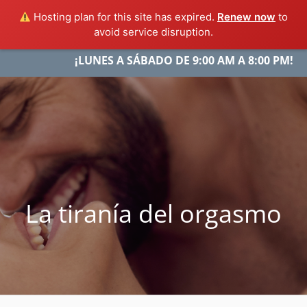
Hosting plan for this site has expired.
Renew now
to
avoid service disruption.
Skip
¡LUNES A SÁBADO DE 9:00 AM A 8:00 PM!
Menu
to
content
La tiranía del orgasmo