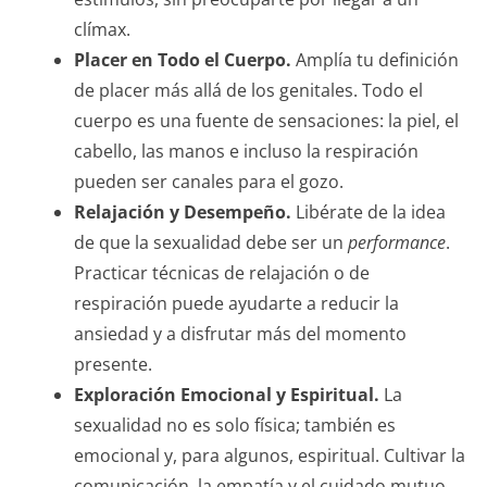
clímax.
Placer en Todo el Cuerpo.
Amplía tu definición
de placer más allá de los genitales. Todo el
cuerpo es una fuente de sensaciones: la piel, el
cabello, las manos e incluso la respiración
pueden ser canales para el gozo.
Relajación y Desempeño.
Libérate de la idea
de que la sexualidad debe ser un
performance
.
Practicar técnicas de relajación o de
respiración puede ayudarte a reducir la
ansiedad y a disfrutar más del momento
presente.
Exploración Emocional y Espiritual.
La
sexualidad no es solo física; también es
emocional y, para algunos, espiritual. Cultivar la
comunicación, la empatía y el cuidado mutuo