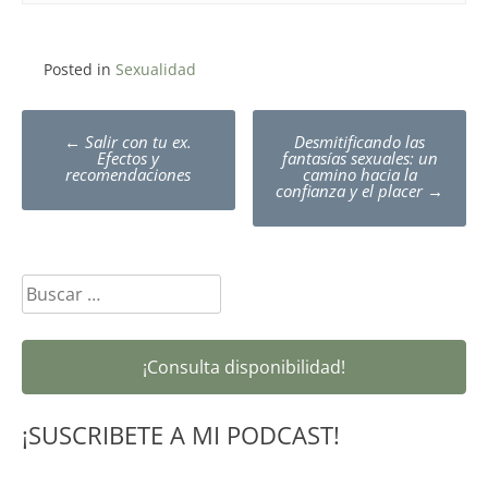
Posted in
Sexualidad
Post
←
Salir con tu ex.
Desmitificando las
navigation
Efectos y
fantasías sexuales: un
recomendaciones
camino hacia la
confianza y el placer
→
Buscar:
¡Consulta disponibilidad!
¡SUSCRIBETE A MI PODCAST!