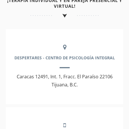
¡TERAPIA INDIVIDUAL Y EN PAREJA PRESENCIAL Y
VIRTUAL!
DESPERTARES - CENTRO DE PSICOLOGÍA INTEGRAL
Caracas 12491, Int. 1, Fracc. El Paraíso 22106
Tijuana, B.C.