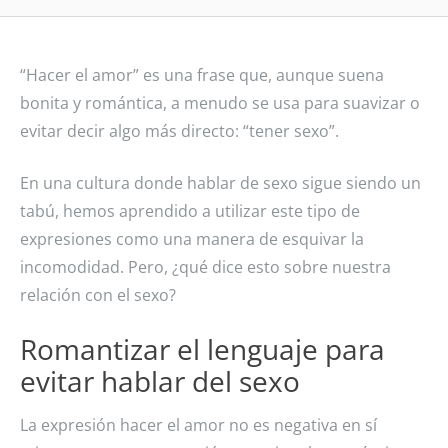
“Hacer el amor” es una frase que, aunque suena
bonita y romántica, a menudo se usa para suavizar o
evitar decir algo más directo: “tener sexo”.
En una cultura donde hablar de sexo sigue siendo un
tabú, hemos aprendido a utilizar este tipo de
expresiones como una manera de esquivar la
incomodidad. Pero, ¿qué dice esto sobre nuestra
relación con el sexo?
Romantizar el lenguaje para
evitar hablar del sexo
La expresión hacer el amor no es negativa en sí