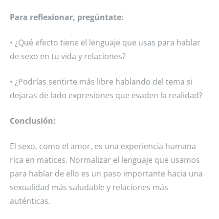
Para reflexionar, pregúntate:
• ¿Qué efecto tiene el lenguaje que usas para hablar
de sexo en tu vida y relaciones?
• ¿Podrías sentirte más libre hablando del tema si
dejaras de lado expresiones que evaden la realidad?
Conclusión:
El sexo, como el amor, es una experiencia humana
rica en matices. Normalizar el lenguaje que usamos
para hablar de ello es un paso importante hacia una
sexualidad más saludable y relaciones más
auténticas.