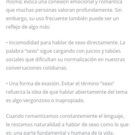
misma; evoca una conexión emocional y romántica
que muchas personas valoran profundamente. Sin
embargo, su uso frecuente también puede ser un
reflejo de algo más:
• Incomodidad para hablar de sexo directamente. La
palabra “sexo” sigue cargando con juicios y tabúes
sociales que dificultan su normalización en nuestras
conversaciones cotidianas.
• Una forma de evasión. Evitar el término “sexo”
refuerza la idea de que hablar abiertamente del tema
es algo vergonzoso o inapropiado.
Cuando romantizamos constantemente el lenguaje,
le restamos naturalidad a hablar de sexo como lo que
es: una parte fundamental y humana de la vida.