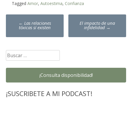
Tagged
Amor
,
Autoestima
,
Confianza
Post
←
Las relaciones
El impacto de una
navigation
tóxicas sí existen
infidelidad
→
Buscar:
¡Consulta disponibilidad!
¡SUSCRIBETE A MI PODCAST!