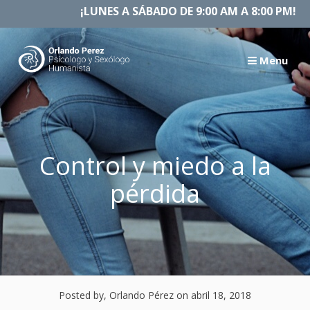
Skip
¡LUNES A SÁBADO DE 9:00 AM A 8:00 PM!
to
content
Menu
Control y miedo a la
pérdida
Posted by, Orlando Pérez
on abril 18, 2018