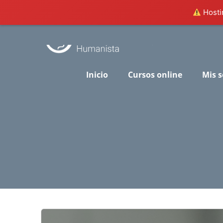
Hostin
Skip
to
content
Inicio
Cursos online
Mis s