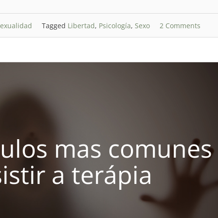
exualidad
Tagged
Libertad
,
Psicología
,
Sexo
2 Comments
culos mas comunes
istir a terápia