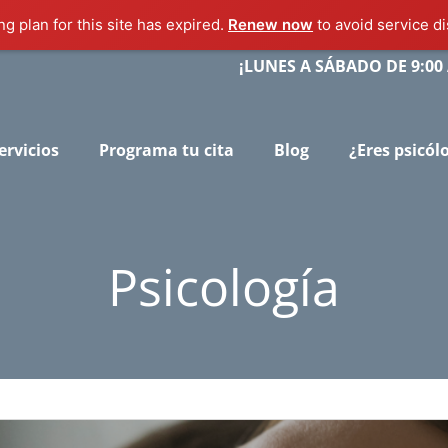
g plan for this site has expired.
Renew now
to avoid service di
¡LUNES A SÁBADO DE 9:00 
ervicios
Programa tu cita
Blog
¿Eres psicól
Psicología