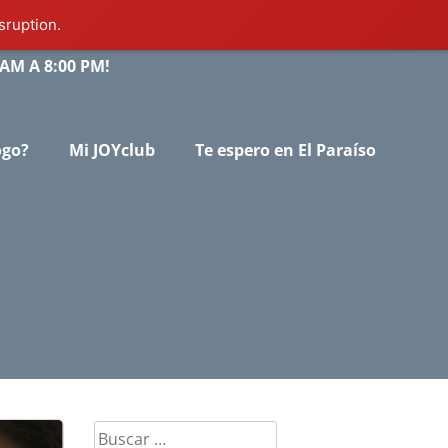
sruption.
AM A 8:00 PM!
ogo?
Mi JOYclub
Te espero en El Paraíso
Buscar: