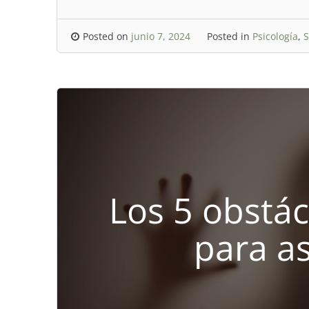
Posted on
junio 7, 2024
Posted in
Psicología
,
S
Los 5 obstá
para as