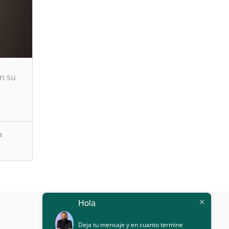
en su
a
Hola
Deja tu mensaje y en cuanto termine