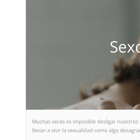
Sexo
Muchas veces es imposible desligar nuestros 
llevan a vivir la sexualidad como algo desag