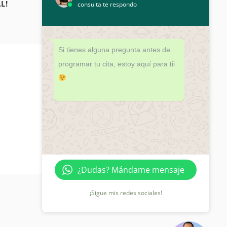
L!
consulta te respondo
Si tienes alguna pregunta antes de
programar tu cita, estoy aquí para tii
¿DUDAS?
¡PROGRAMA TU CITA HOY!
664 279 1231
¿Dudas? Mándame mensaje
¡Sigue mis redes sociales!