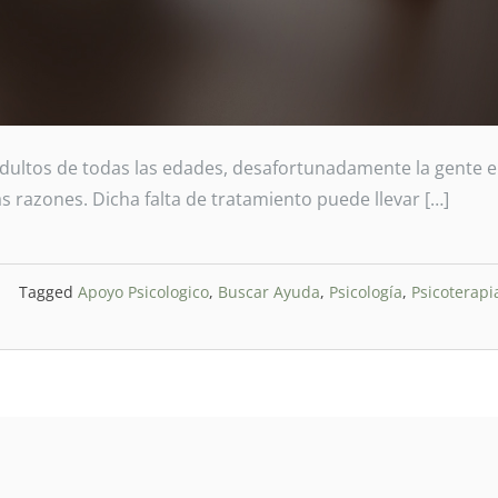
 adultos de todas las edades, desafortunadamente la gente 
 razones. Dicha falta de tratamiento puede llevar […]
Tagged
Apoyo Psicologico
,
Buscar Ayuda
,
Psicología
,
Psicoterapi