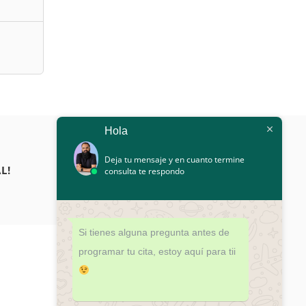
Hola
Deja tu mensaje y en cuanto termine
L!
consulta te respondo
Si tienes alguna pregunta antes de
programar tu cita, estoy aquí para tii
¿DUDAS?