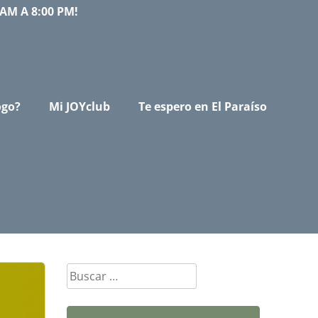
AM A 8:00 PM!
ogo?
Mi JOYclub
Te espero en El Paraíso
Buscar: