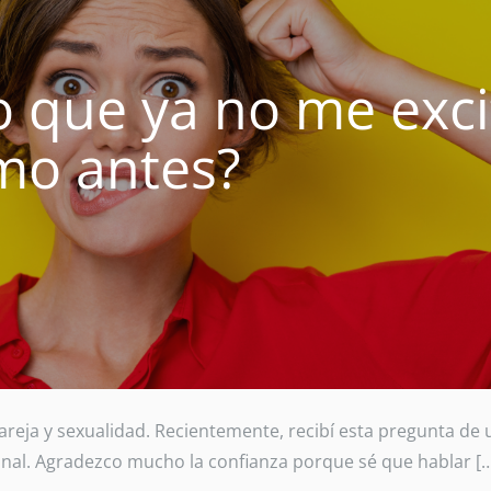
o que ya no me exci
mo antes?
eja y sexualidad. Recientemente, recibí esta pregunta de 
onal. Agradezco mucho la confianza porque sé que hablar [