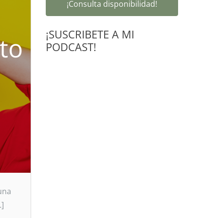
¡Consulta disponibilidad!
¡SUSCRIBETE A MI
to
PODCAST!
una
…]