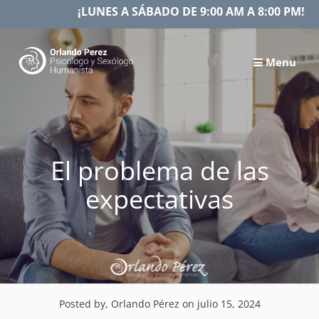
Skip
¡LUNES A SÁBADO DE 9:00 AM A 8:00 PM!
to
content
Menu
El problema de las
expectativas
Posted by, Orlando Pérez
on julio 15, 2024