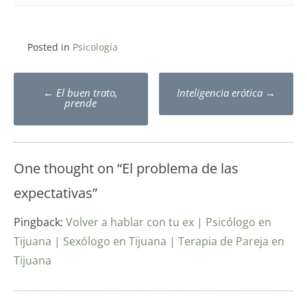
Posted in
Psicología
Post
←
El buen trato,
Inteligencia erótica
→
navigation
prende
One thought on “
El problema de las
expectativas
”
Pingback:
Volver a hablar con tu ex | Psicólogo en
Tijuana | Sexólogo en Tijuana | Terapia de Pareja en
Tijuana