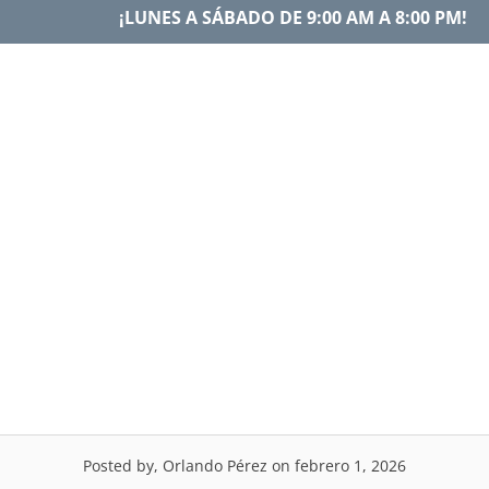
Skip
¡LUNES A SÁBADO DE 9:00 AM A 8:00 PM!
to
content
Menu
Sexualidad y
Autoconocimiento.
Posted by, Orlando Pérez
on febrero 1, 2026