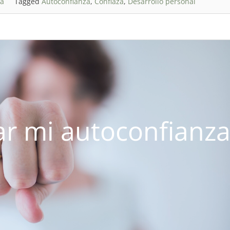
ía
Tagged
Autoconfianza
,
Confiaza
,
Desarrollo personal
r mi autoconfianza