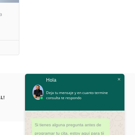
a
Hola
Deja tu mensaje y en cuanto termine
L!
consulta te respondo
Si tienes alguna pregunta antes de
programar tu cita, estoy aquí para tii