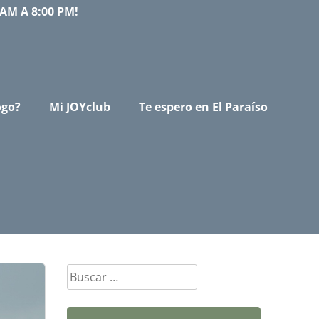
AM A 8:00 PM!
ogo?
Mi JOYclub
Te espero en El Paraíso
Buscar: