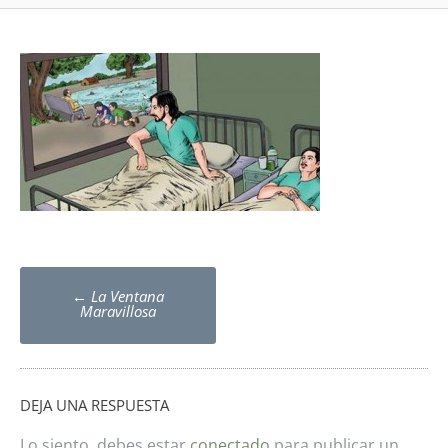
Post
←
La Ventana
navigation
Maravillosa
DEJA UNA RESPUESTA
Lo siento, debes estar
conectado
para publicar un