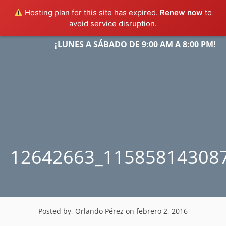
Hosting plan for this site has expired.
Renew now
to
avoid service disruption.
Skip
¡LUNES A SÁBADO DE 9:00 AM A 8:00 PM!
Menu
to
content
12642663_11585814308
Posted by, Orlando Pérez
on febrero 2, 2016