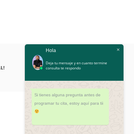
Hola
Deja tu mensaje y en cuanto termine
L!
consulta te respondo
Si tienes alguna pregunta antes de
programar tu cita, estoy aquí para tii
¿DUDAS?
¡PROGRAMA TU CITA HOY!