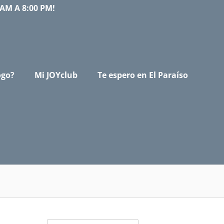
AM A 8:00 PM!
ogo?
Mi JOYclub
Te espero en El Paraíso