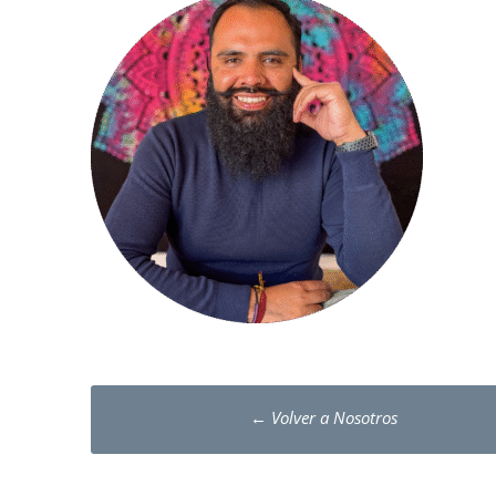
Post
←
Volver a Nosotros
navigation