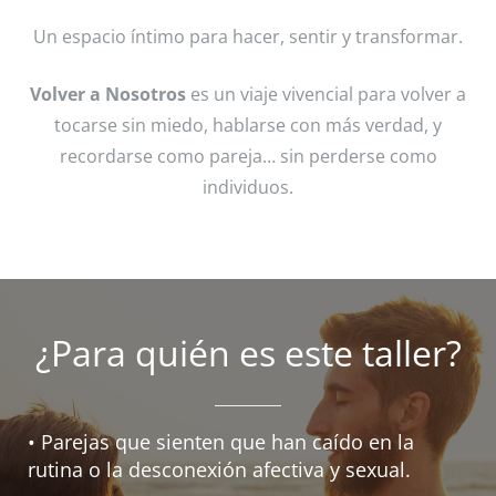
Un espacio íntimo para hacer, sentir y transformar.
Volver a Nosotros
es un viaje vivencial para volver a
tocarse sin miedo, hablarse con más verdad, y
recordarse como pareja… sin perderse como
individuos.
¿Para quién es este taller?
• Parejas que sienten que han caído en la
rutina o la desconexión afectiva y sexual.