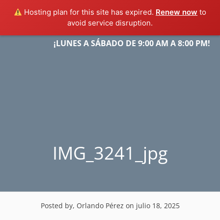
Hosting plan for this site has expired.
Renew now
to
avoid service disruption.
Skip
¡LUNES A SÁBADO DE 9:00 AM A 8:00 PM!
Menu
to
content
IMG_3241_jpg
Posted by, Orlando Pérez
on julio 18, 2025