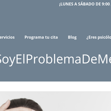
¡LUNES A SÁBADO DE 9:00 
ervicios
Programa tu cita
Blog
¿Eres psicól
SoyElProblemaDeMe