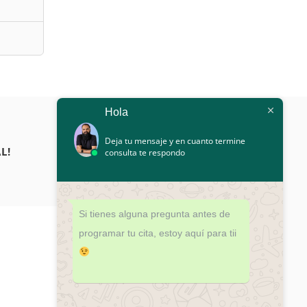
Hola
Deja tu mensaje y en cuanto termine
L!
consulta te respondo
Si tienes alguna pregunta antes de
programar tu cita, estoy aquí para tii
¿DUDAS?
¡PROGRAMA TU CITA HOY!