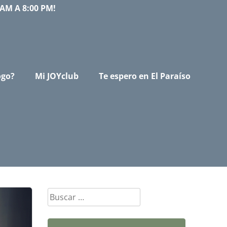
AM A 8:00 PM!
ogo?
Mi JOYclub
Te espero en El Paraíso
Buscar: