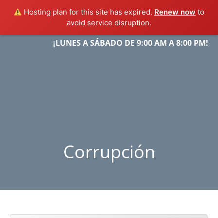
Hosting plan for this site has expired.
Renew now
to
avoid service disruption.
Skip
¡LUNES A SÁBADO DE 9:00 AM A 8:00 PM!
Menu
to
content
Corrupción