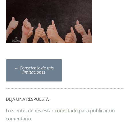
Post
←
Consciente de mis
navigation
limitaciones
DEJA UNA RESPUESTA
Lo siento, debes estar
conectado
para publicar un
comentario.