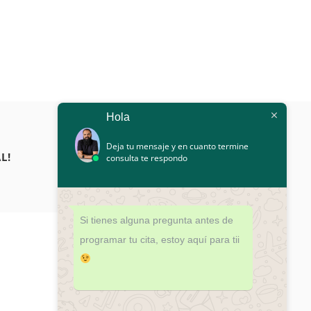
Hola
Deja tu mensaje y en cuanto termine
L!
consulta te respondo
Si tienes alguna pregunta antes de
programar tu cita, estoy aquí para tii
¿DUDAS?
¡PROGRAMA TU CITA HOY!