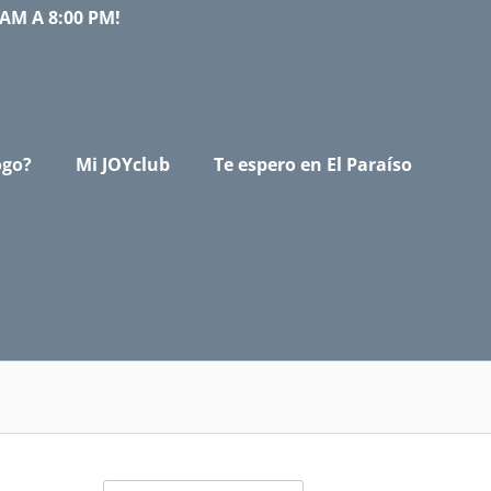
AM A 8:00 PM!
ogo?
Mi JOYclub
Te espero en El Paraíso