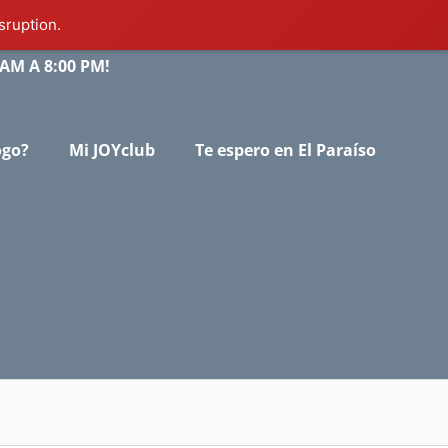
sruption.
AM A 8:00 PM!
ogo?
Mi JOYclub
Te espero en El Paraíso