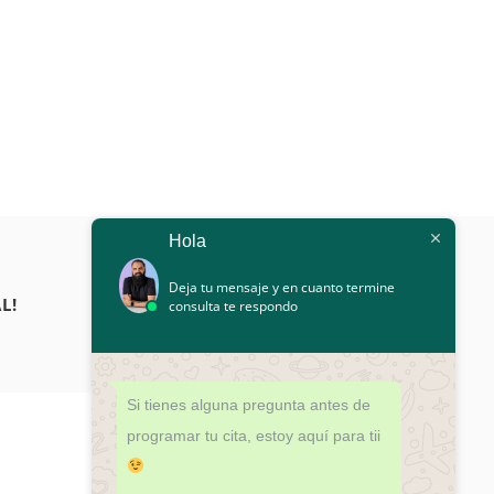
Hola
Deja tu mensaje y en cuanto termine
L!
consulta te respondo
Si tienes alguna pregunta antes de
programar tu cita, estoy aquí para tii