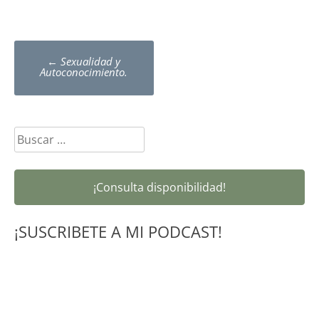
Post
←
Sexualidad y
navigation
Autoconocimiento.
Buscar:
¡Consulta disponibilidad!
¡SUSCRIBETE A MI PODCAST!