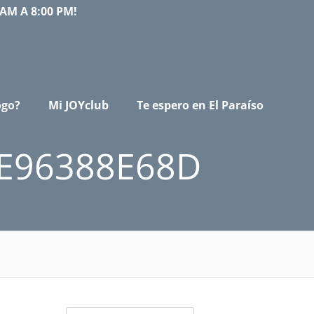
AM A 8:00 PM!
ogo?
Mi JOYclub
Te espero en El Paraíso
CE96388E68D