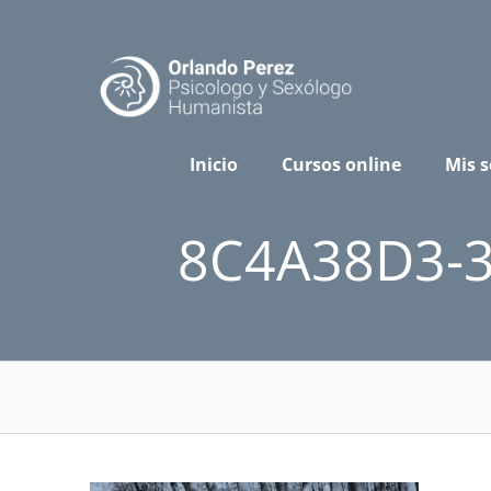
Skip
to
content
Inicio
Cursos online
Mis s
8C4A38D3-3