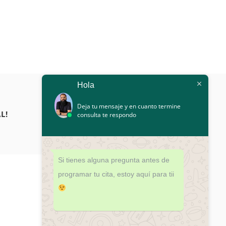
Hola
Deja tu mensaje y en cuanto termine
L!
consulta te respondo
Si tienes alguna pregunta antes de
programar tu cita, estoy aquí para tii
¿DUDAS?
¡PROGRAMA TU CITA HOY!