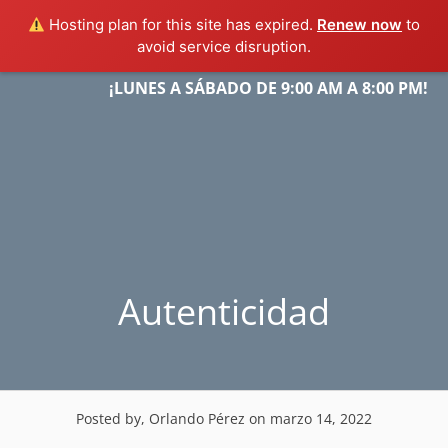
Hosting plan for this site has expired.
Renew now
to
avoid service disruption.
Skip
¡LUNES A SÁBADO DE 9:00 AM A 8:00 PM!
Menu
to
content
Autenticidad
Posted by, Orlando Pérez
on marzo 14, 2022