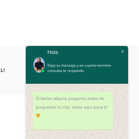
Hola
Deja tu mensaje y en cuanto termine
L!
consulta te respondo
Si tienes alguna pregunta antes de
programar tu cita, estoy aquí para tii
¿DUDAS?
¡PROGRAMA TU CITA HOY!