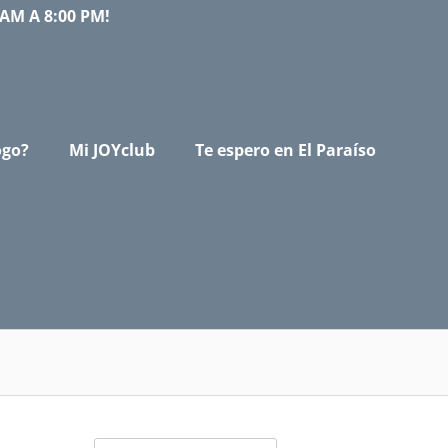
AM A 8:00 PM!
ogo?
Mi JOYclub
Te espero en El Paraíso