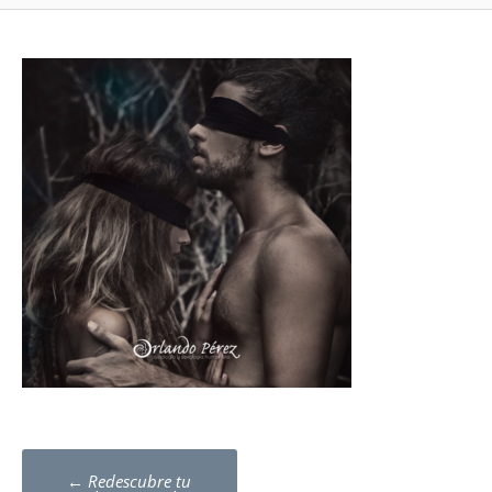
Post
←
Redescubre tu