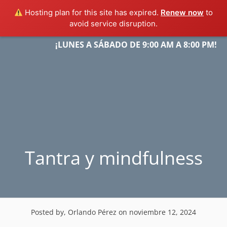
Hosting plan for this site has expired.
Renew now
to
avoid service disruption.
Skip
¡LUNES A SÁBADO DE 9:00 AM A 8:00 PM!
Menu
to
content
Tantra y mindfulness
Posted by, Orlando Pérez
on noviembre 12, 2024