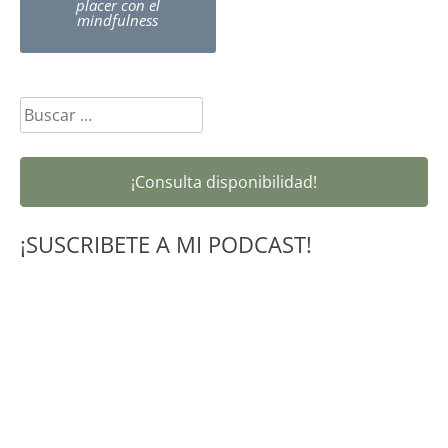
navigation
placer con el
mindfulness
Buscar:
¡Consulta disponibilidad!
¡SUSCRIBETE A MI PODCAST!