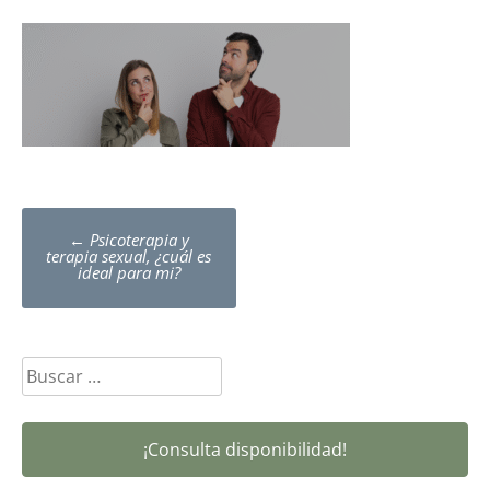
Post
←
Psicoterapia y
navigation
terapia sexual, ¿cuál es
ideal para mi?
Buscar:
¡Consulta disponibilidad!