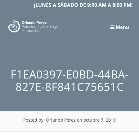
Skip
¡LUNES A SÁBADO DE 9:00 AM A 8:00 PM!
to
content
Menu
F1EA0397-E0BD-44BA-
827E-8F841C75651C
Posted by, Orlando Pérez
on octubre 7, 2019