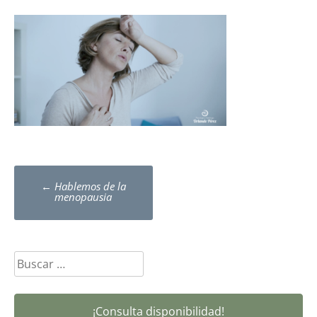
Post
←
Hablemos de la
navigation
menopausia
Buscar:
¡Consulta disponibilidad!