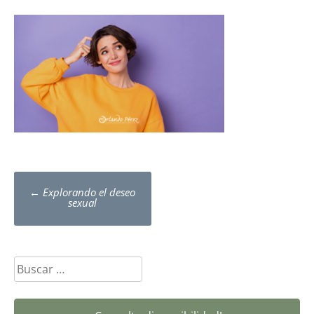
Post
←
Explorando el deseo
navigation
sexual
Buscar: