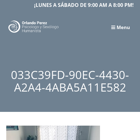
Skip
¡LUNES A SÁBADO DE 9:00 AM A 8:00 PM!
to
content
Menu
033C39FD-90EC-4430-
A2A4-4ABA5A11E582