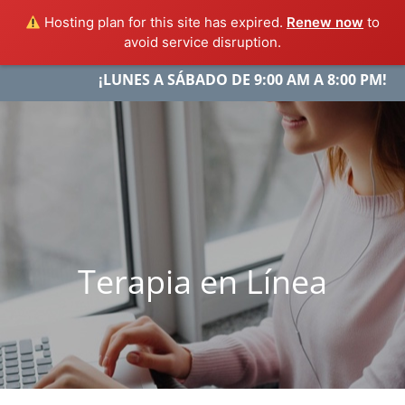
Hosting plan for this site has expired.
Renew now
to
avoid service disruption.
Skip
¡LUNES A SÁBADO DE 9:00 AM A 8:00 PM!
Menu
to
content
Terapia en Línea