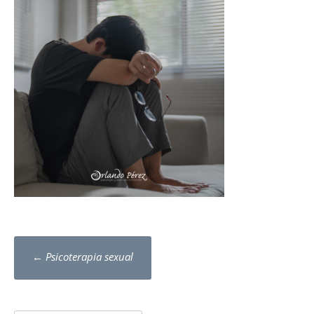
Post
←
Psicoterapia sexual
navigation